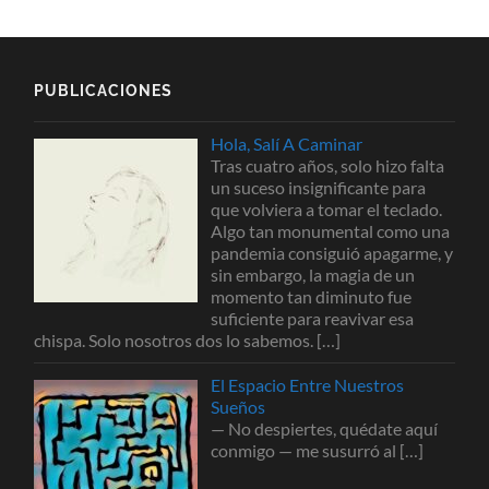
PUBLICACIONES
Hola, Salí A Caminar
Tras cuatro años, solo hizo falta
un suceso insignificante para
que volviera a tomar el teclado.
Algo tan monumental como una
pandemia consiguió apagarme, y
sin embargo, la magia de un
momento tan diminuto fue
suficiente para reavivar esa
chispa. Solo nosotros dos lo sabemos.
[…]
El Espacio Entre Nuestros
Sueños
— No despiertes, quédate aquí
conmigo — me susurró al
[…]