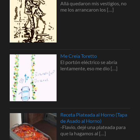
Allá quedaron mis vestigios, no
me los arrancaron los
[…]
Me Creía Toretto
El portón eléctrico se abría
lentamente, eso me dio
[…]
Receta Plateada al Horno (Tapa
de Asado al Horno)
-Flavio, dejé una plateada para
que la hagamos al
[…]