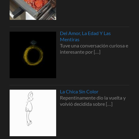
Del Amor, La Edad Y Las
Mentiras
Tuve una conversación curiosa e
interesante por
[…]
La Chica Sin Color
Repentinamente dio la vuelta y
volvió decidida sobre
[…]