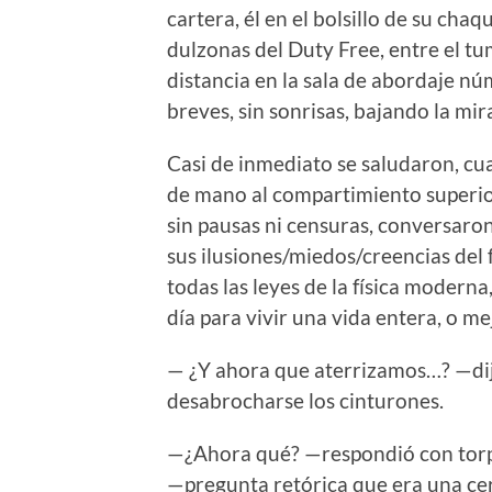
cartera, él en el bolsillo de su chaq
dulzonas del Duty Free, entre el t
distancia en la sala de abordaje n
breves, sin sonrisas, bajando la mi
Casi de inmediato se saludaron, cua
de mano al compartimiento superior
sin pausas ni censuras, conversaron
sus ilusiones/miedos/creencias del
todas las leyes de la física mode
día para vivir una vida entera, o m
— ¿Y ahora que aterrizamos…? —dijo
desabrocharse los cinturones.
—¿Ahora qué? —respondió con torp
—pregunta retórica que era una ce