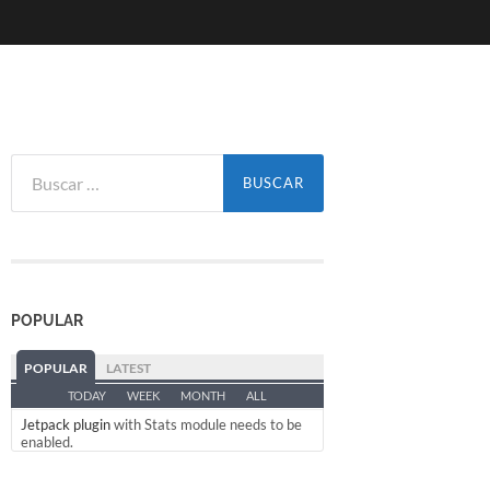
Buscar
por:
POPULAR
POPULAR
LATEST
TODAY
WEEK
MONTH
ALL
Jetpack plugin
with Stats module needs to be
enabled.