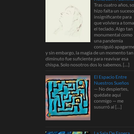
Tras cuatro años, s
hizo falta un suceso
insignificante para
que volviera a toma
el teclado. Algo tan
monumental como
una pandemia
consiguió apagarme
y sin embargo, la magia de un momento tan
diminuto fue suficiente para reavivar esa
chispa. Solo nosotros dos lo sabemos.
[…]
El Espacio Entre
Nuestros Sueños
— No despiertes,
quédate aquí
conmigo — me
susurró al
[…]
La Sala De Espera