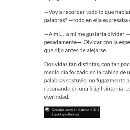
—Voy a recordar todo lo que hablam
palabras? —todo en ella expresaba 
—A mí… a mí me gustaría olvidar —
pesadamente—. Olvidar con la espe
que dijo antes de alejarse.
Dos vidas tan distintas, con tan po
medio día forzado en la cabina de 
palabras sostuvieron fugazmente a 
resonando en una frágil sintonía …
eternidad.
Copyright secured by Digiprove © 2019
Some Rights Reserved