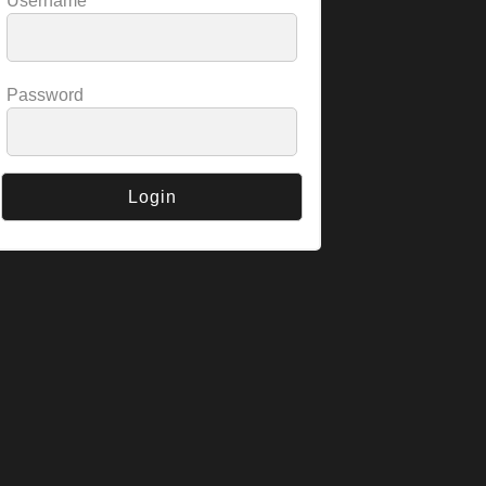
Username
Password